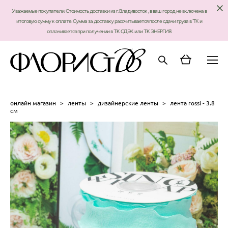
Уважаемые покупатели. Стоимость доставки из г. Владивосток , в ваш город не включена в
итоговую сумму к оплате. Сумма за доставку рассчитывается после сдачи груза в ТК и
оплачивается при получении в ТК СДЭК или ТК ЭНЕРГИЯ.
онлайн магазин
>
ленты
>
дизайнерские ленты
>
лента rossi - 3.8
см