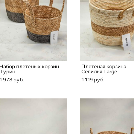
Набор плетеных корзин
Плетеная корзина
Турин
Севилья Large
1 978 pуб.
1 119 pуб.