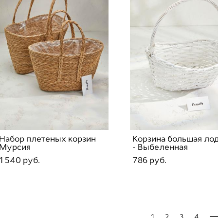
Набор плетеных корзин
Корзина большая ло
Мурсия
- Выбеленная
1 540 pуб.
786 pуб.
1
2
3
4