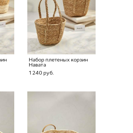
зин
Набор плетеных корзин
Навата
1 240 pуб.