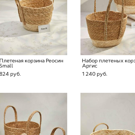
Плетеная корзина Реосин
Набор плетеных кор
Small
Аргис
824 pуб.
1 240 pуб.