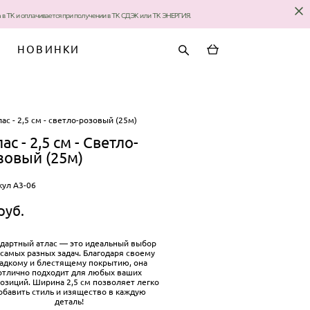
за в ТК и оплачивается при получении в ТК СДЭК или ТК ЭНЕРГИЯ.
НОВИНКИ
лас - 2,5 см - светло-розовый (25м)
ас - 2,5 см - Светло-
зовый (25м)
кул А3-06
pуб.
ндартный атлас — это идеальный выбор
 самых разных задач. Благодаря своему
ладкому и блестящему покрытию, она
отлично подходит для любых ваших
озиций. Ширина 2,5 см позволяет легко
обавить стиль и изящество в каждую
деталь!