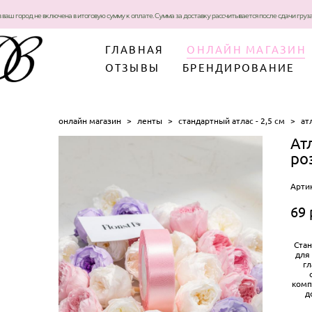
в ваш город не включена в итоговую сумму к оплате. Сумма за доставку рассчитывается после сдачи гру
ГЛАВНАЯ
ОНЛАЙН МАГАЗИН
ОТЗЫВЫ
БРЕНДИРОВАНИЕ
онлайн магазин
>
ленты
>
стандартный атлас - 2,5 см
>
ат
Атл
ро
Арти
69 
Ста
для
г
комп
д