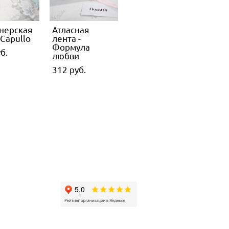
нерская
Атласная
Capullo
лента -
Формула
б.
любви
312 pуб.