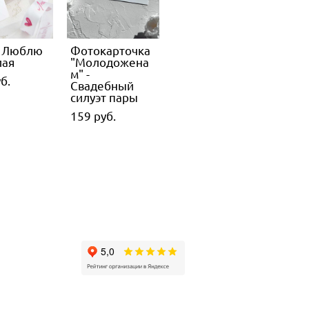
 Люблю
Фотокарточка
лая
"Молодожена
м" -
б.
Свадебный
силуэт пары
159 pуб.