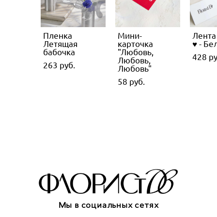
Пленка
Мини-
Лента
Летящая
карточка
♥ - Бе
бабочка
"Любовь,
428 pу
Любовь,
263 pуб.
Любовь"
58 pуб.
Мы в социальных сетях