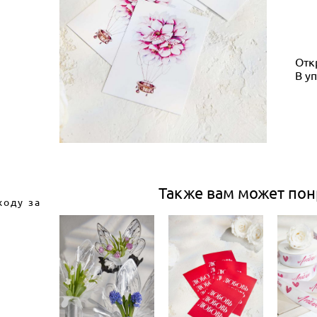
Отк
В уп
Также вам может пон
ходу за