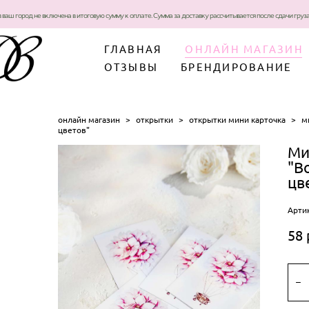
в ваш город не включена в итоговую сумму к оплате. Сумма за доставку рассчитывается после сдачи гру
ГЛАВНАЯ
ОНЛАЙН МАГАЗИН
ОТЗЫВЫ
БРЕНДИРОВАНИЕ
онлайн магазин
>
открытки
>
открытки мини карточка
>
м
цветов"
Ми
"В
цв
Арти
58 