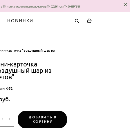
за в ТК и оплачивается при получении в ТК СДЭК или ТК ЭНЕРГИЯ.
НОВИНКИ
ини-карточка "воздушный шар из
ни-карточка
оздушный шар из
етов"
кул К-52
pуб.
ДОБАВИТЬ В
КОРЗИНУ