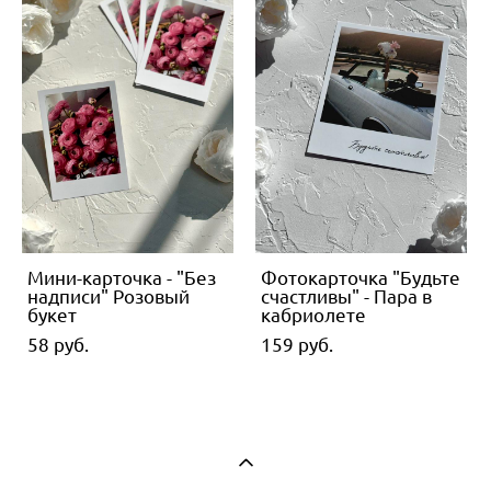
Мини-карточка - "Без
Фотокарточка "Будьте
надписи" Розовый
счастливы" - Пара в
букет
кабриолете
58 pуб.
159 pуб.