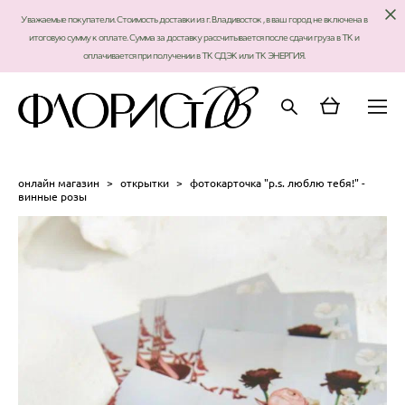
Уважаемые покупатели. Стоимость доставки из г. Владивосток , в ваш город не включена в
итоговую сумму к оплате. Сумма за доставку рассчитывается после сдачи груза в ТК и
оплачивается при получении в ТК СДЭК или ТК ЭНЕРГИЯ.
онлайн магазин
>
открытки
>
фотокарточка "p.s. люблю тебя!" -
винные розы