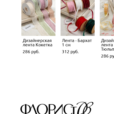
Дизайнерская
Лента - Бархат
Дизай
лента Кокетка
1 см
лента
Тюль
286 pуб.
312 pуб.
286 pу