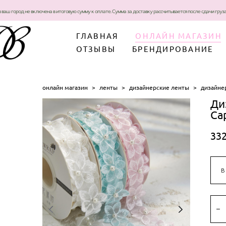
в ваш город не включена в итоговую сумму к оплате. Сумма за доставку рассчитывается после сдачи гру
ГЛАВНАЯ
ОНЛАЙН МАГАЗИН
ОТЗЫВЫ
БРЕНДИРОВАНИЕ
онлайн магазин
>
ленты
>
дизайнерские ленты
>
дизайнер
Ди
Ca
332
В