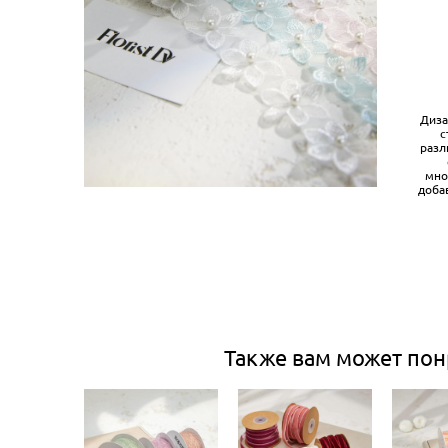
Диза
с
разл
мно
доба
Также вам может пон