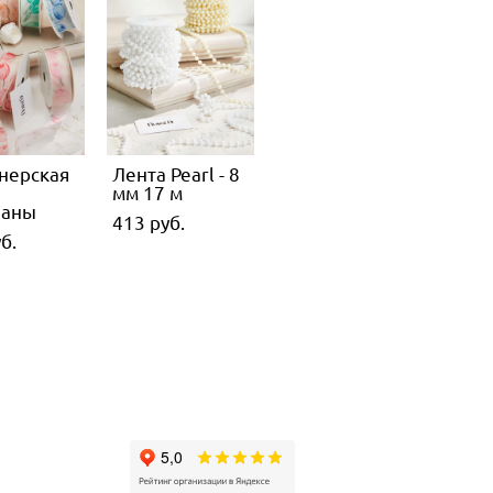
нерская
Лента Pearl - 8
мм 17 м
паны
413 pуб.
б.