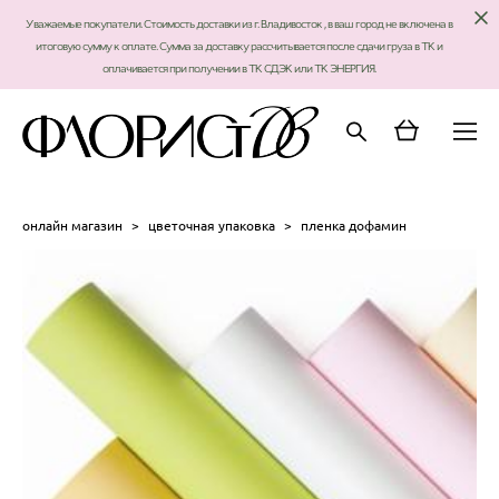
Уважаемые покупатели. Стоимость доставки из г. Владивосток , в ваш город не включена в
итоговую сумму к оплате. Сумма за доставку рассчитывается после сдачи груза в ТК и
оплачивается при получении в ТК СДЭК или ТК ЭНЕРГИЯ.
онлайн магазин
>
цветочная упаковка
>
пленка дофамин