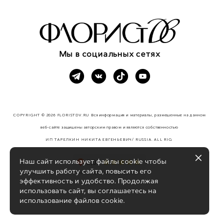
Мы в социальных сетях
COPYRIGHT © 2026 FLORISTDV.RU Вся информация и материалы, размещенные на данном
веб-сайте защищены авторским правом и являются собственностью
ИП ТАРЕЛКИН НИКИТА ЕВГЕНЬЕВИЧ/ RUSSIA. ALL RIG
HTS RESERVED.
Наш сайт использует файлы cookie чтобы
улучшить работу сайта, повысить его
эффективность и удобство. Продолжая
использовать сайт, вы соглашаетесь на
использование файлов cookie.
сайт от vigbo