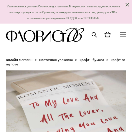
Уважаемые покупатели. Стоимость доставки из г. Владивосток , в ваш город не включена в
итоговую сумму к оплате. Сумма за доставку рассчитывается после сдачи груза в ТК и
оплачивается при получении в ТК СДЭК или ТК ЭНЕРГИЯ.
онлайн магазин
>
цветочная упаковка
>
крафт - бумага
>
крафт to
my love