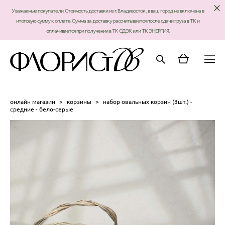
Уважаемые покупатели. Стоимость доставки из г. Владивосток , в ваш город не включена в
итоговую сумму к оплате. Сумма за доставку рассчитывается после сдачи груза в ТК и
оплачивается при получении в ТК СДЭК или ТК ЭНЕРГИЯ.
онлайн магазин
>
корзины
>
набор овальных корзин (3шт.) -
средние - бело-серые