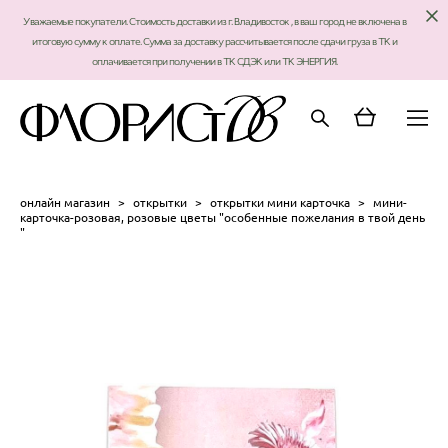
Уважаемые покупатели. Стоимость доставки из г. Владивосток , в ваш город не включена в
итоговую сумму к оплате. Сумма за доставку рассчитывается после сдачи груза в ТК и
оплачивается при получении в ТК СДЭК или ТК ЭНЕРГИЯ.
онлайн магазин
>
открытки
>
открытки мини карточка
>
мини-
карточка-розовая, розовые цветы "особенные пожелания в твой день
"