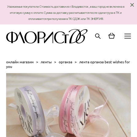
Уважаемые покупатели. Стоимость доставки из г. Владивосток , в ваш город не включена в
итоговую сумму к оплате. Сумма за доставку рассчитывается после сдачи груза в ТК и
оплачивается при получении в ТК СДЭК или ТК ЭНЕРГИЯ.
онлайн магазин
>
ленты
>
органза
>
лента органза best wishes for
you