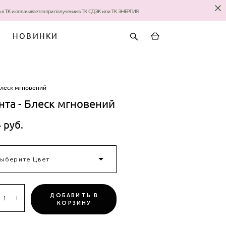
за в ТК и оплачивается при получении в ТК СДЭК или ТК ЭНЕРГИЯ.
НОВИНКИ
блеск мгновений
нта - Блеск мгновений
 pуб.
ыберите Цвет
ДОБАВИТЬ В
КОРЗИНУ