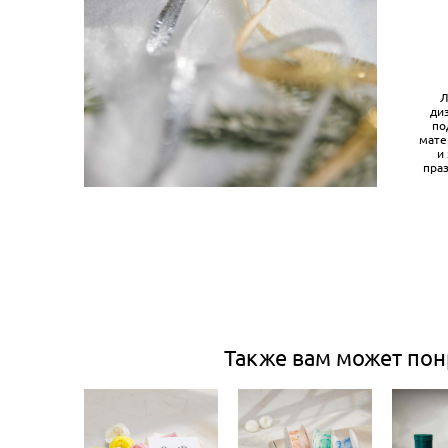
Л
ди
по
мате
и
пра
Также вам может пон