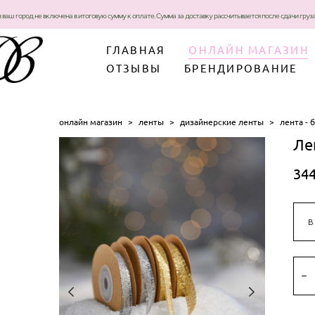
в ваш город не включена в итоговую сумму к оплате. Сумма за доставку рассчитывается после сдачи гру
ГЛАВНАЯ
ОНЛАЙН МАГАЗИН
ОТЗЫВЫ
БРЕНДИРОВАНИЕ
онлайн магазин
>
ленты
>
дизайнерские ленты
>
лента - 
Ле
344
В