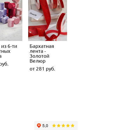
из 6-ти
Бархатная
тных
лента -
в
Золотой
Велюр
pуб.
от 281 pуб.