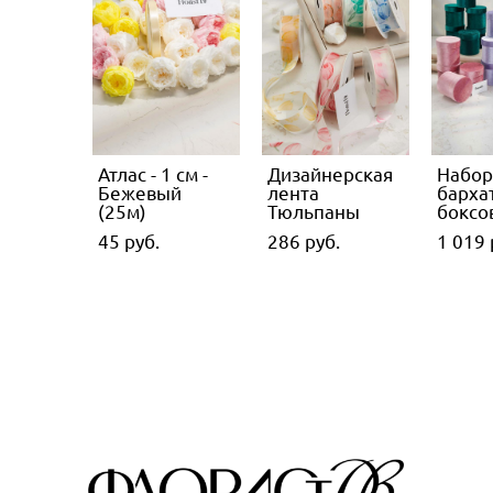
Атлас - 1 см -
Дизайнерская
Набор 
Бежевый
лента
барха
(25м)
Тюльпаны
боксо
45 pуб.
286 pуб.
1 019 