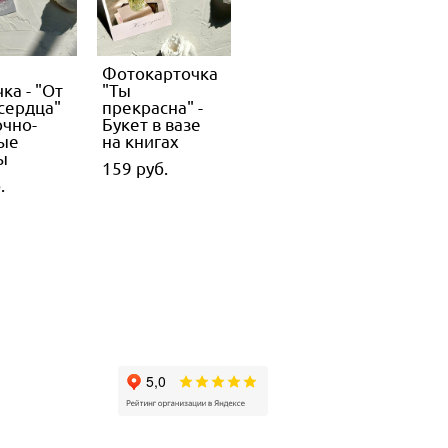
Фотокарточка
ка - "От
"Ты
 сердца"
прекрасна" -
очно-
Букет в вазе
ые
на книгах
ы
159 pуб.
.