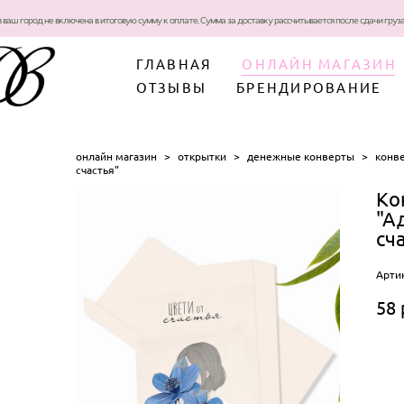
в ваш город не включена в итоговую сумму к оплате. Сумма за доставку рассчитывается после сдачи гру
ГЛАВНАЯ
ОНЛАЙН МАГАЗИН
ОТЗЫВЫ
БРЕНДИРОВАНИЕ
онлайн магазин
>
открытки
>
денежные конверты
>
конве
счастья"
Ко
"А
сч
Арти
58 