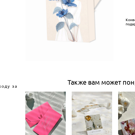
Конв
пода
Также вам может пон
ходу за