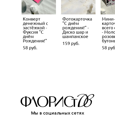
Конверт
Фотокарточка
Мини-
денежный с
"С днём
карточ
застёжкой -
рождения!" -
всего
Фуксия "С
Диско шар и
- Мол
днём
шампанское
розов
Рождения!"
бутон
159 pуб.
58 pуб.
58 pуб
Мы в социальных сетях