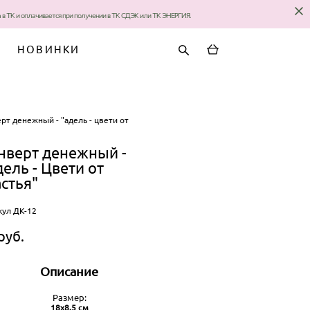
за в ТК и оплачивается при получении в ТК СДЭК или ТК ЭНЕРГИЯ.
НОВИНКИ
рт денежный - "адель - цвети от
нверт денежный -
дель - Цвети от
астья"
кул ДК-12
pуб.
Описание
Размер:
18х8.5 см