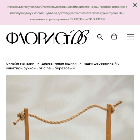
Уважаемые покупатели. Стоимость доставки из г. Владивосток , в ваш город не включена в
итоговую сумму к оплате. Сумма за доставку рассчитывается после сдачи груза в ТК и
оплачивается при получении в ТК СДЭК или ТК ЭНЕРГИЯ.
онлайн магазин
>
деревянные ящики
>
ящик деревянный с
канатной ручкой - original - берёзовый