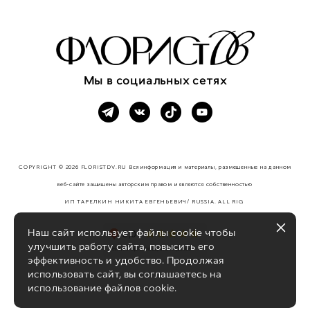
Мы в социальных сетях
COPYRIGHT © 2026 FLORISTDV.RU Вся информация и материалы, размещенные на данном
веб-сайте защищены авторским правом и являются собственностью
ИП ТАРЕЛКИН НИКИТА ЕВГЕНЬЕВИЧ/ RUSSIA. ALL RIG
HTS RESERVED.
Наш сайт использует файлы cookie чтобы
улучшить работу сайта, повысить его
эффективность и удобство. Продолжая
использовать сайт, вы соглашаетесь на
использование файлов cookie.
сайт от vigbo