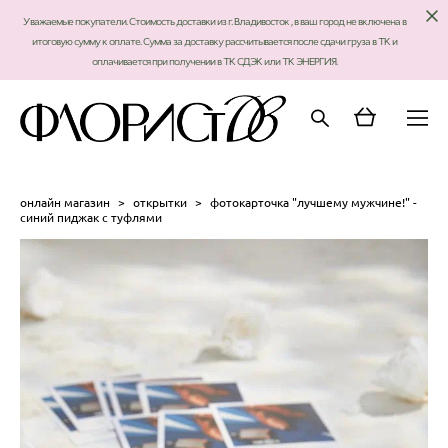
Уважаемые покупатели. Стоимость доставки из г. Владивосток , в ваш город не включена в
итоговую сумму к оплате. Сумма за доставку рассчитывается после сдачи груза в ТК и
оплачивается при получении в ТК СДЭК или ТК ЭНЕРГИЯ.
онлайн магазин
>
открытки
>
фотокарточка "лучшему мужчине!" -
синий пиджак с туфлями