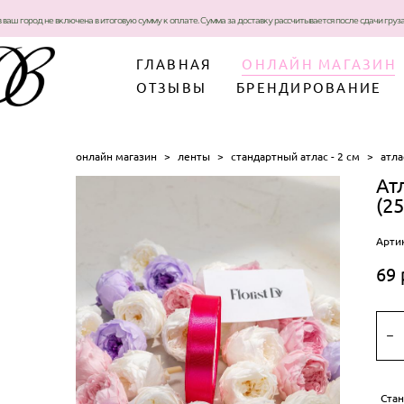
в ваш город не включена в итоговую сумму к оплате. Сумма за доставку рассчитывается после сдачи гру
ГЛАВНАЯ
ОНЛАЙН МАГАЗИН
ОТЗЫВЫ
БРЕНДИРОВАНИЕ
онлайн магазин
>
ленты
>
стандартный атлас - 2 см
>
атла
Ат
(2
Арти
69 
Ста