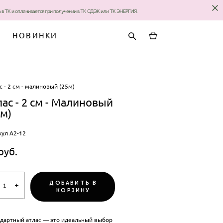
за в ТК и оплачивается при получении в ТК СДЭК или ТК ЭНЕРГИЯ.
НОВИНКИ
с - 2 см - малиновый (25м)
лас - 2 см - Малиновый
5м)
кул А2-12
pуб.
ДОБАВИТЬ В
КОРЗИНУ
ндартный атлас — это идеальный выбор