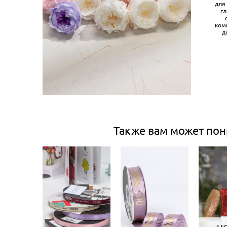
для
г
ком
д
Также вам может пон