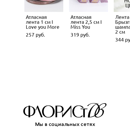
Н
Ц
Атласная
Атласная
Лента 
лента 1 см I
лента 2,5 см I
Брызг
Love you More
Miss You
шампа
2 см
257 pуб.
319 pуб.
344 pу
Мы в социальных сетях