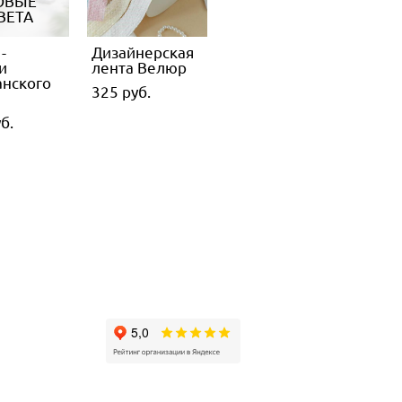
ОВЫЕ
ВЕТА
-
Дизайнерская
и
лента Велюр
нского
325 pуб.
б.