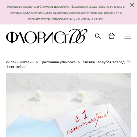
Уважаемые покупатели. Стоимость доставки из г. Владивосток , в ваш город не включена в
итоговую сумму к оплате. Сумма за доставку рассчитывается после сдачи груза в ТК и
оплачивается при получении в ТК СДЭК или ТК ЭНЕРГИЯ.
онлайн магазин
>
цветочная упаковка
>
пленка - голубая тетрадь "с
1 сентября"