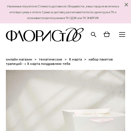
Уважаемые покупатели. Стоимость доставки из г. Владивосток , в ваш город не включена в
итоговую сумму к оплате. Сумма за доставку рассчитывается после сдачи груза в ТК и
оплачивается при получении в ТК СДЭК или ТК ЭНЕРГИЯ.
онлайн магазин
>
тематические
>
8 марта
>
набор пакетов
трапеций - с 8 марта поздравляю тебя