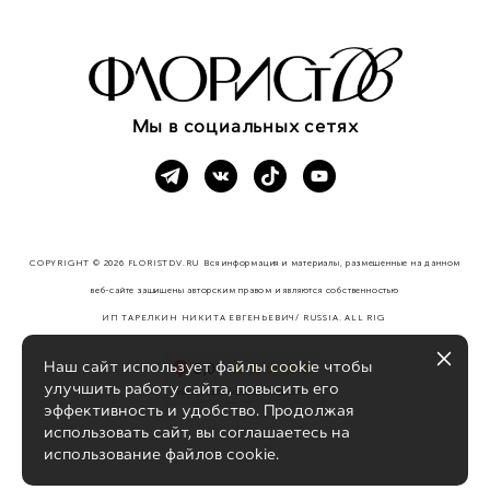
Мы в социальных сетях
COPYRIGHT © 2026 FLORISTDV.RU Вся информация и материалы, размещенные на данном
веб-сайте защищены авторским правом и являются собственностью
ИП ТАРЕЛКИН НИКИТА ЕВГЕНЬЕВИЧ/ RUSSIA. ALL RIG
HTS RESERVED.
Наш сайт использует файлы cookie чтобы
улучшить работу сайта, повысить его
эффективность и удобство. Продолжая
использовать сайт, вы соглашаетесь на
использование файлов cookie.
сайт от vigbo