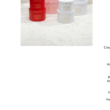
Сти
п
р
п
П
Ко