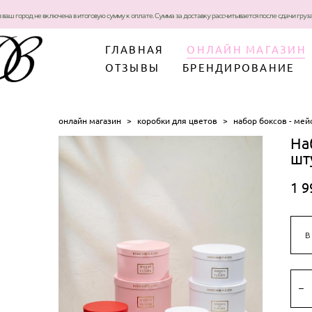
в ваш город не включена в итоговую сумму к оплате. Сумма за доставку рассчитывается после сдачи гру
ГЛАВНАЯ
ОНЛАЙН МАГАЗИН
ОТЗЫВЫ
БРЕНДИРОВАНИЕ
онлайн магазин
>
коробки для цветов
>
набор боксов - мей
На
шт
1 9
В