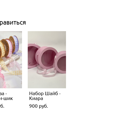
равиться
а -
Набор Шайб -
и-шик
Киара
б.
900 pуб.