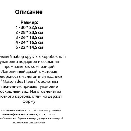
Описание
Размер:
1 - 30 * 22,5 см
2 - 28 * 20,5 см
3 - 26 * 18,5 см
4 - 24 * 16,5 см
5 - 22 * 14,5 см
льный набор круглых коробок для
упаковки подарков и создания
премиальных композиций.
Лаконичный дизайн, матовая
оверхность и элегантная надпись
"Maison des Fleurs" с золотым
тиснением придают упаковке
оскошный вид. Изготовлены из
лотного картона, отлично держат
форму.
розрачные элементы пластика могут иметь
мелкие(незначительные) потертости.
робочка - это бумажная продукция на которой
возможны следы клея.