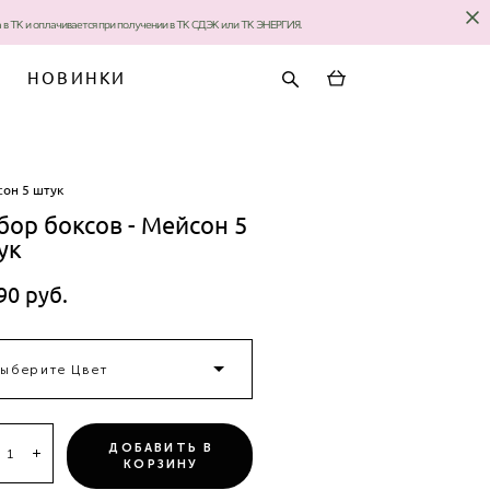
за в ТК и оплачивается при получении в ТК СДЭК или ТК ЭНЕРГИЯ.
НОВИНКИ
сон 5 штук
бор боксов - Мейсон 5
ук
90 pуб.
ыберите Цвет
ДОБАВИТЬ В
КОРЗИНУ