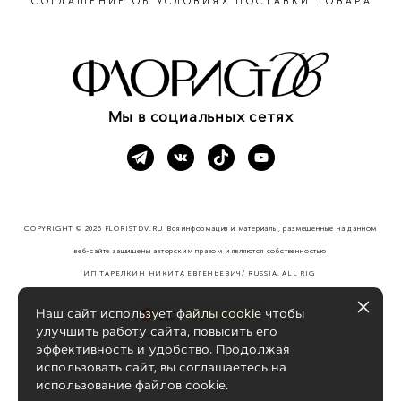
СОГЛАШЕНИЕ ОБ УСЛОВИЯХ ПОСТАВКИ ТОВАРА
Мы в социальных сетях
COPYRIGHT © 2026 FLORISTDV.RU Вся информация и материалы, размещенные на данном
веб-сайте защищены авторским правом и являются собственностью
ИП ТАРЕЛКИН НИКИТА ЕВГЕНЬЕВИЧ/ RUSSIA. ALL RIG
HTS RESERVED.
Наш сайт использует файлы cookie чтобы
улучшить работу сайта, повысить его
эффективность и удобство. Продолжая
использовать сайт, вы соглашаетесь на
использование файлов cookie.
сайт от vigbo