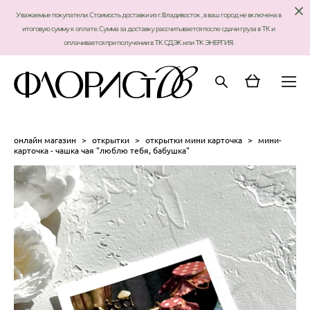
Уважаемые покупатели. Стоимость доставки из г. Владивосток , в ваш город не включена в
итоговую сумму к оплате. Сумма за доставку рассчитывается после сдачи груза в ТК и
оплачивается при получении в ТК СДЭК или ТК ЭНЕРГИЯ.
онлайн магазин
>
открытки
>
открытки мини карточка
>
мини-
карточка - чашка чая "люблю тебя, бабушка"